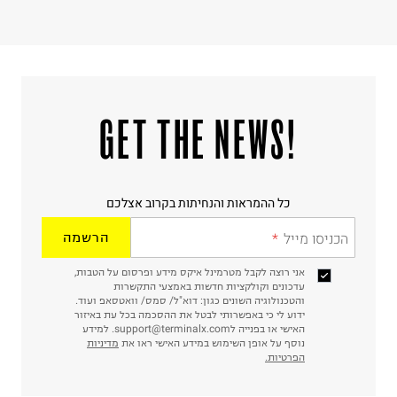
!GET THE NEWS
כל ההמראות והנחיתות בקרוב אצלכם
הכניסו מייל
הרשמה
אני רוצה לקבל מטרמינל איקס מידע ופרסום על הטבות,
עדכונים וקולקציות חדשות באמצעי התקשרות
והטכנולוגיה השונים כגון: דוא"ל/ סמס/ וואטסאפ ועוד.
ידוע לי כי באפשרותי לבטל את ההסכמה בכל עת באיזור
האישי או בפנייה לsupport@terminalx.com. למידע
נוסף על אופן השימוש במידע האישי ראו את
מדיניות
הפרטיות.