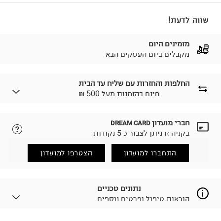
שווה לדעת!
מזמינים היום
מקבלים ביום העסקים הבא
החלפות והחזרות עם שליח עד הבית
₪ חינם בהזמנות מעל 500
חברי מועדון
DREAM CARD
לבחירת בשיטת המשלוח המתאימה לכם,
נא ללחוץ כאן.
בקניה זו ניתן לצבור כ 5 נקודות
הזמנתם והתחרטתם?
החזרות / החלפות בקליק עם שליח עד הבית ב-14.9 ₪
התחברו למועדון
הצטרפו למועדון
(במקום ב-19.9 ₪) לזמן מוגבל! חינם בהזמנות מעל 500 ₪.
לפרטים נא ללחוץ כאן
.
ניתן גם להחזיר את החבילה דרך דואר ישראל ללא תשלום.
נתונים טכניים
למידע נא ללחוץ כאן
.
הוראות טיפול ופרטים נוספים
לפני החזרת החבילה, חשוב להדביק את מדבקת הגוביינא על
גבי החבילה במקום בו הודבקה הכתובת שלכם.
פריטים שבירים יש להחזיר עם שליח דרך ממשק ההחזרות