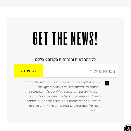
!GET THE NEWS
כל ההמראות והנחיתות בקרוב אצלכם
הכניסו מייל
הרשמה
אני רוצה לקבל מטרמינל איקס מידע ופרסום על הטבות,
עדכונים וקולקציות חדשות באמצעי התקשרות
והטכנולוגיה השונים כגון: דוא"ל/ סמס/ וואטסאפ ועוד.
ידוע לי כי באפשרותי לבטל את ההסכמה בכל עת באיזור
האישי או בפנייה לsupport@terminalx.com. למידע
נוסף על אופן השימוש במידע האישי ראו את
מדיניות
הפרטיות.