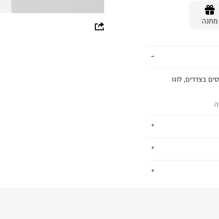
מתנה
whatsapp
facebook
pinterest
ים בצדדים, לוגו
copy link
ה
-20 המותג לא מפסיק להציע פריטים
.
לנו, אך גם יודע
 נשים וילדים.
החזרות / החלפות בקליק עם שליח עד הבית ב-14.9 ₪ (במקום ב-19.9
 ללחוץ כאן
.