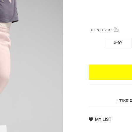
טבלת מידות
5-6Y
 קארד ›
MY LIST