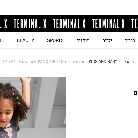
גברים
ילדים
מותגים
SPORTS
BEAUTY
ME
דף הבית
KIDS AND BABY
מכנסי טרנינג PUMA X TROLLS עם שסעים / 1Y-8Y
שסעים