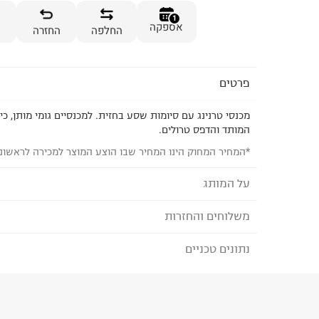
1
אספקה
החלפה
החזרה
פרטים
מכנסי טרנינג עם סיומות שסע בחזית. למכנסיים גומי מותן, כיס
המותד והדפס טרולים.
*המחיר המחוק הינו המחיר שבו הוצע המוצר למכירה לראשונ
על המותג
משלוחים והחזרות
PUMA - פומה
החל משנות הארבעים של המאה ה
נתונים טכניים
לבחירת בשיטת המשלוח המתאימה לכם,
נא ללחוץ כאן
קלאסיים ועל זמניים למלתחת בגדי הסטריט והספורט ש
הזמנתם והתחרטתם?
להפתיע עם בגדים ונעליים טרנדיים ברוח הזמן לגברים,
הרכב בד/חומר
:
66% cotton 34% polyester
₪) לזמן מוגבל! חינם בהזמנות מעל 500 ₪.
לפרטים נא
ארץ ייצור
:
סין