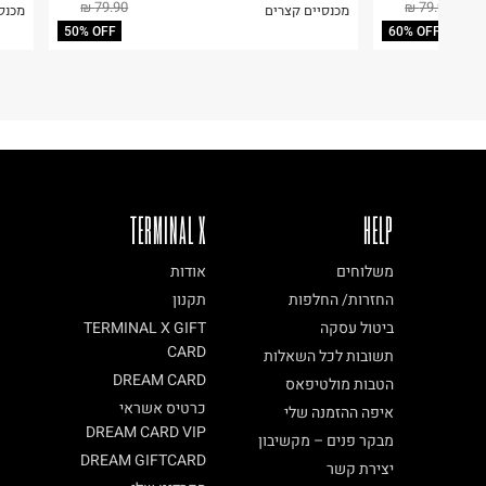
79.90 ₪
79.90 ₪
מכנסיים קצרים
מכנס
ח.פ. 511199291
50% OFF
60% OFF
TERMINAL X
HELP
משלוחים
אודות
החזרות/ החלפות
תקנון
ביטול עסקה
TERMINAL X GIFT
CARD
תשובות לכל השאלות
DREAM CARD
הטבות מולטיפאס
כרטיס אשראי
איפה ההזמנה שלי
DREAM CARD VIP
מבקר פנים – מקשיבון
DREAM GIFTCARD
יצירת קשר