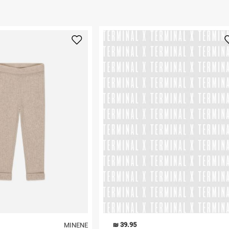
ום.
למידע נא ללחוץ
נא על גבי החבילה
רות באתר בלבד
 בלבד. לא ניתן
39.95 ₪
MINENE