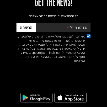
!GET THE NEWS
נא על גבי החבילה
כל ההמראות והנחיתות בקרוב אצלכם
רות באתר בלבד
הרשמה
הכניסו מייל
אני רוצה לקבל מטרמינל איקס מידע ופרסום על הטבות,
עדכונים וקולקציות חדשות באמצעי התקשרות
והטכנולוגיה השונים כגון: דוא"ל/ סמס/ וואטסאפ ועוד.
ידוע לי כי באפשרותי לבטל את ההסכמה בכל עת באיזור
האישי או בפנייה לsupport@terminalx.com. למידע
 בלבד. לא ניתן
נוסף על אופן השימוש במידע האישי ראו את
מדיניות
הפרטיות.