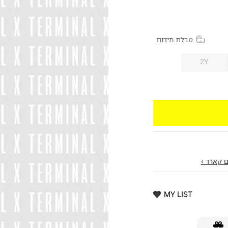
טבלת מידות
2Y
 קארד ›
MY LIST