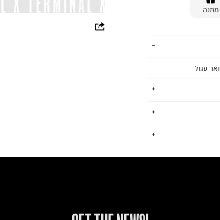
מתנה
whatsapp
facebook
pinterest
אר עגול
copy link
תינוקות, ששם את
.
ן מוצרים רחב עם
דגש על נוחות, איכות ומחיר נגיש. גם אנחנו, כמו ב FOX, חושבים ש -
החזרות / החלפות בקליק עם שליח עד הבית ב-14.9 ₪ (במקום ב-19.9
 ללחוץ כאן
.
ום.
למידע נא ללחוץ