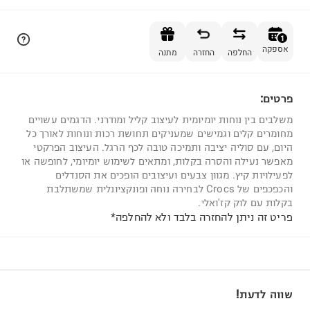
הוספה לסל
1
אספקה
החלפה
החזרה
מתנה
פרטים:
1
משלבים בין נוחות יומיומית לעיצוב קליל ומודרני. הדגמים עשויים
מחומרים קלים וגמישים שמעניקים תחושת רכות ונוחות לאורך כל
היום, עם סוליה יציבה ותמיכה טובה לכף הרגל. העיצוב הפרקטי
מאפשר נעילה והסרה בקלות, ומתאים לשימוש יומיומי, לחופשה או
לפעילויות קיץ. מגוון צבעים ועיצובים הופכים את הסנדלים
והכפכפים של Crocs לבחירה נוחה ופונקציונלית שמשתלבת
בקלות עם לוק קז'ואלי.
פריט זה ניתן להחזרה בלבד ולא להחלפה*
שווה לדעת!