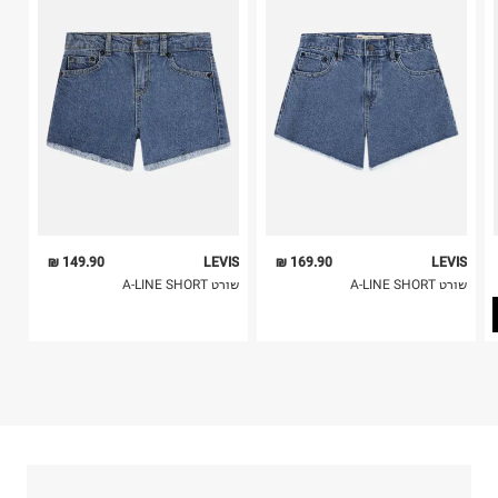
בלבד. לא ניתן להחזיר לקים.
4. לא ניתן להחזיר ויטמינים ותוספי תזונה.
5. יש להחזיר את כל הפריטים עם התוויות.
כביסה עדינה במכונה עד-30°C
6. נעליים ניתן להחזיר רק בקופסתם המקורית בלבד.
לכבס צבעים כהים בנפרד
ללא חומרי הלבנה, ללא השריה
אין לשפשף במקום אחד
לייבש הפוך ובצל
אין לייבש במכונת ייבוש
אסור לגהץ
ניקוי יבש אסור
ללא סחיטה
149.90 ₪
LEVIS
169.90 ₪
LEVIS
היבואן
שורט A-LINE SHORT
שורט A-LINE SHORT
אל שרד בע"מ
דרך בן צבי 84, תל אביב.
ח.פ. 511199291