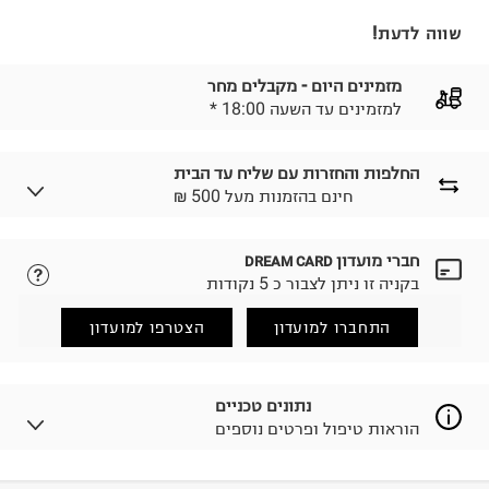
שווה לדעת!
מזמינים היום - מקבלים מחר
* למזמינים עד השעה 18:00
החלפות והחזרות עם שליח עד הבית
₪ חינם בהזמנות מעל 500
חברי מועדון
DREAM CARD
לבחירת בשיטת המשלוח המתאימה לכם,
נא ללחוץ כאן.
בקניה זו ניתן לצבור כ 5 נקודות
הזמנתם והתחרטתם?
החזרות / החלפות בקליק עם שליח עד הבית ב-14.9 ₪
התחברו למועדון
הצטרפו למועדון
(במקום ב-19.9 ₪) לזמן מוגבל! חינם בהזמנות מעל 500 ₪.
לפרטים נא ללחוץ כאן
.
ניתן גם להחזיר את החבילה דרך דואר ישראל ללא תשלום.
נתונים טכניים
למידע נא ללחוץ כאן
.
הוראות טיפול ופרטים נוספים
לפני החזרת החבילה, חשוב להדביק את מדבקת הגוביינא על
גבי החבילה במקום בו הודבקה הכתובת שלכם.
פריטים שבירים יש להחזיר עם שליח דרך ממשק ההחזרות