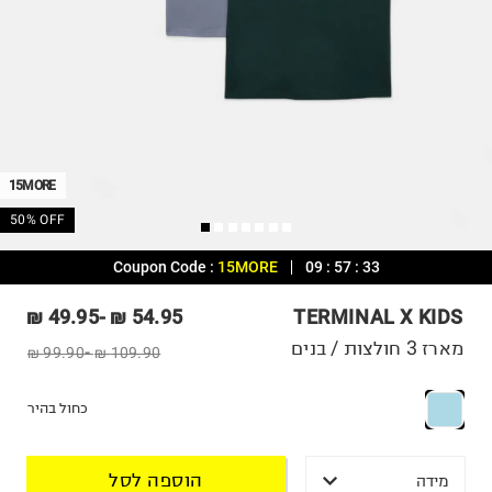
15MORE
50% OFF
Coupon Code :
15MORE
09
:
57
:
33
49.95 ₪
-
54.95 ₪
TERMINAL X KIDS
מארז 3 חולצות / בנים
99.90 ₪
-
109.90 ₪
כחול בהיר
הוספה לסל
מידה