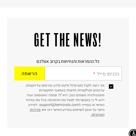
!GET THE NEWS
כל ההמראות והנחיתות בקרוב אצלכם
הכניסו מייל
הרשמה
אני רוצה לקבל מטרמינל איקס מידע ופרסום על הטבות,
עדכונים וקולקציות חדשות באמצעי התקשרות
והטכנולוגיה השונים כגון: דוא"ל/ סמס/ וואטסאפ ועוד.
ידוע לי כי באפשרותי לבטל את ההסכמה בכל עת באיזור
האישי או בפנייה לsupport@terminalx.com. למידע
נוסף על אופן השימוש במידע האישי ראו את
מדיניות
הפרטיות.