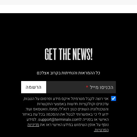
!GET THE NEWS
כל ההמראות והנחיתות בקרוב אצלכם
הרשמה
הכניסו מייל
אני רוצה לקבל מטרמינל איקס מידע ופרסום על הטבות,
עדכונים וקולקציות חדשות באמצעי התקשרות
והטכנולוגיה השונים כגון: דוא"ל/ סמס/ וואטסאפ ועוד.
ידוע לי כי באפשרותי לבטל את ההסכמה בכל עת באיזור
האישי או בפנייה לsupport@terminalx.com. למידע
נוסף על אופן השימוש במידע האישי ראו את
מדיניות
הפרטיות.