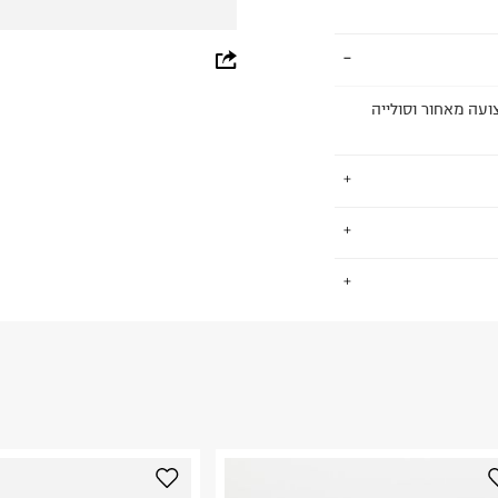
whatsapp
facebook
לים רצועה מאחור וסולייה
pinterest
copy link
פורט כבר עשרות
.
ספורטיביים
 אורבניים. Adidas מאמינים שדרך ספורט
ת מכל העולם
החזרות / החלפות בקליק עם שליח עד הבית ב-14.9 ₪ (במקום ב-19.9
 ללחוץ כאן
.
ום.
למידע נא ללחוץ
נא על גבי החבילה