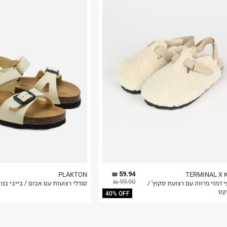
רות באתר בלבד
 בלבד. לא ניתן
59.94 ₪
PLAKTON
TERMINAL X 
99.90 ₪
 דמוי פרווה עם רצועת סקוץ' /
סנדלי רצועות עם אבזם / בייבי בנו
קס
40% OFF