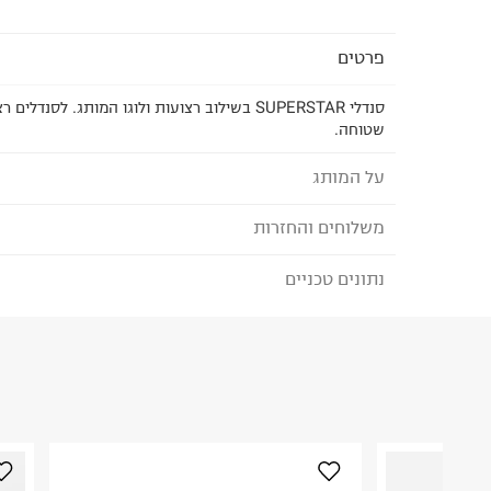
פרטים
סנדלי SUPERSTAR בשילוב רצועות ולוגו המותג. לסנד
שטוחה.
על המותג
משלוחים והחזרות
ADIDAS
Adidas היא חברה גלובלית ומותג מוביל בתחום הס
נתונים טכניים
לבחירת בשיטת המשלוח המתאימה לכם,
נא ללחוץ כאן
שנים. המותג אדידס מציע מגוון רחב של פריטי אופנה 
הזמנתם והתחרטתם?
נחשקים שמתאימים לחיים
אפשר לשנות חיים ומשתפים פעולה עם מובילים תרבו
הרכב בד/חומר
:
50% Synthetics 50% RUBBER
ביצירת קולקציות ייחודיות.
₪) לזמן מוגבל! חינם בהזמנות מעל 500 ₪.
לפרטים נא
ארץ ייצור
:
וייטנאם
ניתן גם להחזיר את החבילה דרך דואר ישראל ללא תשל
הוראות כביסה
כאן
.
לפני החזרת החבילה, חשוב להדביק את מדבקת הגוביי