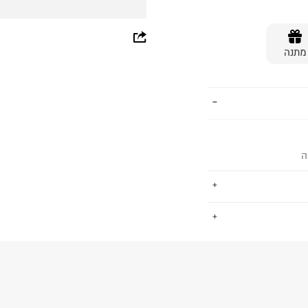
whatsapp
מתנה
facebook
pinterest
copy link
ה
.
החזרות / החלפות בקליק עם שליח עד הבית ב-14.9 ₪ (במקום ב-19.9
 ללחוץ כאן
.
ום.
למידע נא ללחוץ