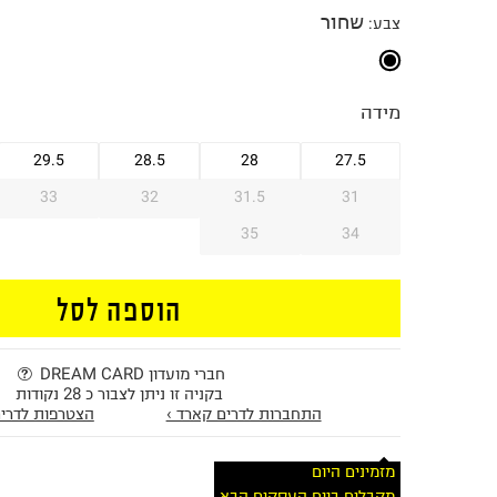
שחור
צבע
:
מידה
29.5
28.5
28
27.5
33
32
31.5
31
35
34
הוספה לסל
חברי מועדון DREAM CARD
בקניה זו ניתן לצבור כ 28 נקודות
התחברות לדרים קארד ›
הצטרפות לדרים
מזמינים היום
מקבלים ביום העסקים הבא