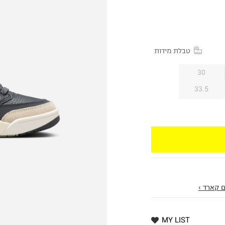
טבלת מידות
30
33.5
 קארד ›
MY LIST