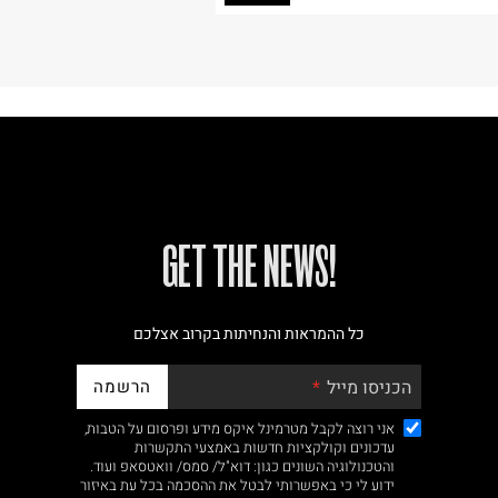
!GET THE NEWS
כל ההמראות והנחיתות בקרוב אצלכם
הרשמה
הכניסו מייל
אני רוצה לקבל מטרמינל איקס מידע ופרסום על הטבות,
עדכונים וקולקציות חדשות באמצעי התקשרות
והטכנולוגיה השונים כגון: דוא"ל/ סמס/ וואטסאפ ועוד.
ידוע לי כי באפשרותי לבטל את ההסכמה בכל עת באיזור