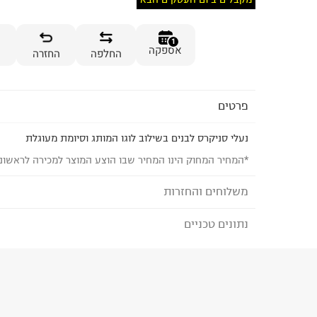
1
אספקה
החלפה
החזרה
פרטים
נעלי סניקרס לבנים בשילוב לוגו המותג וסיומת מעוגלת
*המחיר המחוק הינו המחיר שבו הוצע המוצר למכירה לראשונ
משלוחים והחזרות
נתונים טכניים
לבחירת בשיטת המשלוח המתאימה לכם,
נא ללחוץ כאן
הזמנתם והתחרטתם?
הרכב בד/חומר
:
61% Leather; 39% Synthetic;
₪) לזמן מוגבל! חינם בהזמנות מעל 500 ₪.
לפרטים נא
ארץ ייצור
:
הודו
ניתן גם להחזיר את החבילה דרך דואר ישראל ללא תשל
אין הוראות מיוחדות