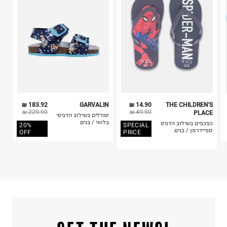
4. לא ניתן להחזיר ויטמינים ותוספי תזונה.
ח.פ. 516013059
5. יש להחזיר את כל הפריטים עם התוויות.
6. נעליים ניתן להחזיר רק בקופסתם המקורית בלבד.
183.92 ₪
GARVALIN
14.90 ₪
THE CHILDREN'S
229.90 ₪
49.90 ₪
PLACE
סנדלים בשילוב הדפסי
בלואי / בנים
כפכפים בשילוב הדפס
20%
SPECIAL
ספיידרמן / בנים
OFF
PRICE