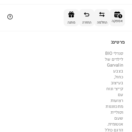
הוספה לסל
1
אספקה
החלפה
החזרה
מתנה
פרטים:
1
סנדלי BIO
לילדים של
Garvalin
בצבע
כחול,
בעיצוב
קייצי ונוח
עם
רצועות
מתכווננות
וסוליית
שעם
אנטומית.
הדגם כולל