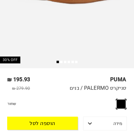
30% OFF
195.93 ₪
PUMA
סניקרס PALERMO / בנים
279.90 ₪
שחור
הוספה לסל
מידה