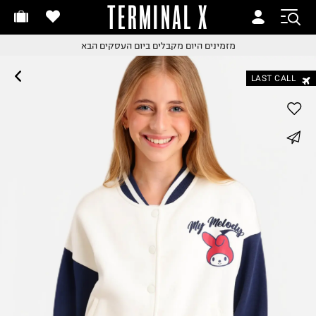
TERMINAL X
זמינים היום
חלפות והחזרות בקליק
מזמינים היום
מקבלים ביום העסקים הבא
ם שליח עד הבית!
קבלים ביום העסקים הבא
LAST CALL
חלפות והחזרות בקליק
ם שליח עד הבית!
שלוח עד הבית החל מ₪9.9
whatsapp
שלוח חינם מעל ₪249
facebook
pinterest
copy link