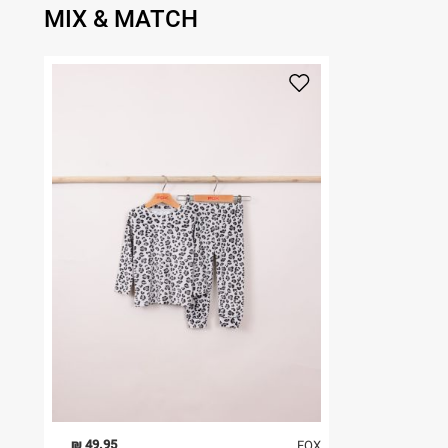
MIX & MATCH
49.95 ₪
FOX