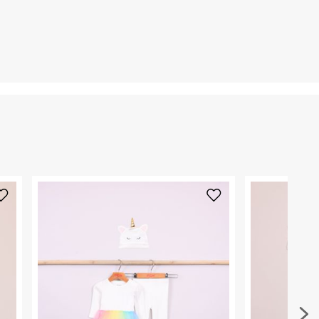
קריית שדה התעופה
ח.פ. 515722536