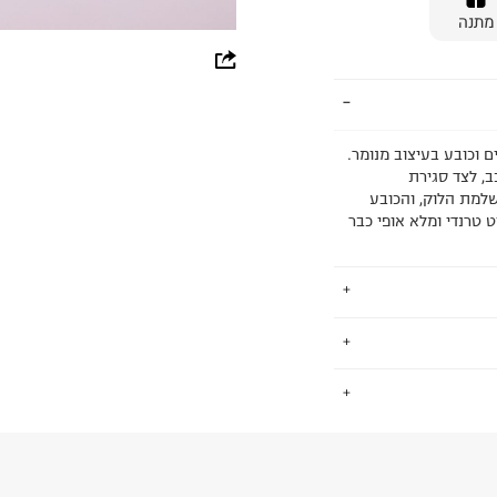
מתנה
whatsapp
facebook
pinterest
ם וכובע בעיצוב מנומר.
ב, לצד סגירת
copy link
למת הלוק, והכובע
 טרנדי ומלא אופי כבר
תינוקות, ששם את
.
ן מוצרים רחב עם
דגש על נוחות, איכות ומחיר נגיש. גם אנחנו, כמו ב FOX, חושבים ש -
החזרות / החלפות בקליק עם שליח עד הבית ב-14.9 ₪ (במקום ב-19.9