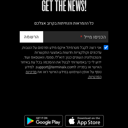
!GET THE NEWS
כל ההמראות והנחיתות בקרוב אצלכם
הרשמה
הכניסו מייל
אני רוצה לקבל מטרמינל איקס מידע ופרסום על הטבות,
עדכונים וקולקציות חדשות באמצעי התקשרות
והטכנולוגיה השונים כגון: דוא"ל/ סמס/ וואטסאפ ועוד.
ידוע לי כי באפשרותי לבטל את ההסכמה בכל עת באיזור
האישי או בפנייה לsupport@terminalx.com. למידע
נוסף על אופן השימוש במידע האישי ראו את
מדיניות
הפרטיות.