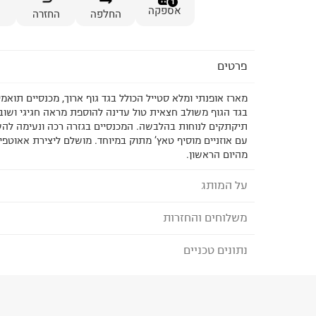
1
אספקה
החלפה
החזרה
פרטים
מארז אופנתי ומלא סטייל הכולל בגד גוף ארוך, מכנסיים תואמי
בגד הגוף משולב חצאית טול עדינה להוספת מראה חגיגי ושוב
תיקתקים לנוחות בהלבשה. המכנסיים בגזרה רכה ונעימה להש
עם אוזניים מוסיף טאץ’ מתוק במיוחד. מושלם ליצירת אאוטפיט
מהיום הראשון.
על המותג
משלוחים והחזרות
FOX - פוקס
מותג הבייסיק המוביל בישראל לגברים, נשים, ילדים ו
נתונים טכניים
לבחירת בשיטת המשלוח המתאימה לכם,
נא ללחוץ כאן
הבחירות היומיומיות שלנו במרכז המלתחה ומציע מגוו
הזמנתם והתחרטתם?
BASIC IS BEAUTIFUL.
הרכב בד/חומר
:
null