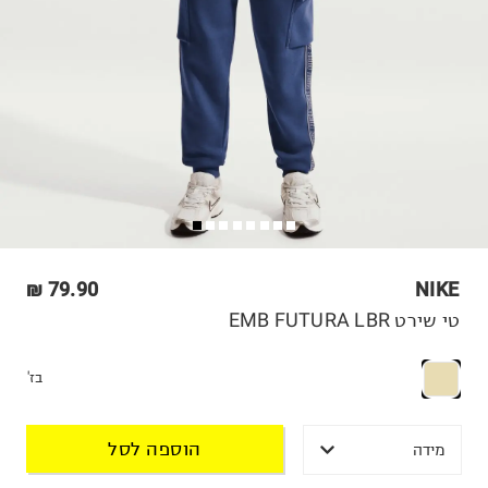
79.90 ₪
NIKE
טי שירט EMB FUTURA LBR
בז'
הוספה לסל
מידה