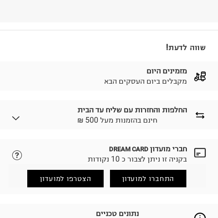
שווה לדעת!
מזמינים היום
מקבלים ביום העסקים הבא
החלפות והחזרות עם שליח עד הבית
₪ חינם בהזמנות מעל 500
חברי מועדון
DREAM CARD
לבחירת בשיטת המשלוח המתאימה לכם,
נא ללחוץ כאן.
בקניה זו ניתן לצבור כ 10 נקודות
הזמנתם והתחרטתם?
החזרות / החלפות בקליק עם שליח עד הבית ב-14.9 ₪
התחברו למועדון
הצטרפו למועדון
(במקום ב-19.9 ₪) לזמן מוגבל! חינם בהזמנות מעל 500 ₪.
לפרטים נא ללחוץ כאן
.
ניתן גם להחזיר את החבילה דרך דואר ישראל ללא תשלום.
נתונים טכניים
למידע נא ללחוץ כאן
.