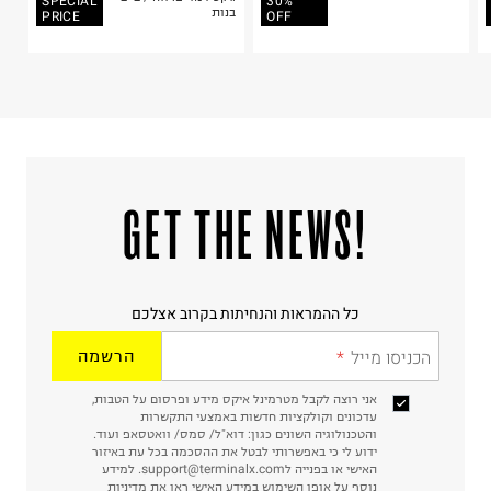
SPECIAL
30%
בית פוקס-רח' החרמון
בנות
PRICE
OFF
קריית שדה התעופה
ח.פ. 515722536
!GET THE NEWS
כל ההמראות והנחיתות בקרוב אצלכם
הכניסו מייל
הרשמה
אני רוצה לקבל מטרמינל איקס מידע ופרסום על הטבות,
עדכונים וקולקציות חדשות באמצעי התקשרות
והטכנולוגיה השונים כגון: דוא"ל/ סמס/ וואטסאפ ועוד.
ידוע לי כי באפשרותי לבטל את ההסכמה בכל עת באיזור
האישי או בפנייה לsupport@terminalx.com. למידע
נוסף על אופן השימוש במידע האישי ראו את
מדיניות