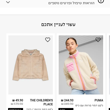
הוראות טיפול ופרטים נוספים
לפני החזרת החבילה, חשוב להדביק את מדבקת הגוביינא על
גבי החבילה במקום בו הודבקה הכתובת שלכם.
פריטים שבירים יש להחזיר עם שליח דרך ממשק ההחזרות
באתר בלבד בהתאם לתנאי השימוש.
הרכב בד/חומר
:
Teddy coat 100% polyester Lining & Binding
עשוי לעניין אתכם
חשוב לשים לב:
100% po
ארץ ייצור
:
סין
1. לא ניתן להחזיר פריטים שבירים דרך הדואר.
הוראות כביסה
2. לא ניתן להחזיר חולצות בי"ס מודפסות בהדפסה אישית.
3. מוצרי טיפוח ניתן להחזיר סגורים באריזתם המקורית
בלבד. לא ניתן להחזיר לקים.
4. לא ניתן להחזיר ויטמינים ותוספי תזונה.
5. יש להחזיר את כל הפריטים עם התוויות.
כביסה עדינה במכונה עד-30°C
6. נעליים ניתן להחזיר רק בקופסתם המקורית בלבד.
לכבס צבעים כהים בנפרד
ללא חומרי הלבנה, ללא השריה
אין לשפשף במקום אחד
לייבש הפוך ובצל
אין לייבש במכונת ייבוש
אסור לגהץ
ניקוי יבש אסור
ללא סחיטה
49.90 ₪
THE CHILDREN'S
244.93 ₪
PUMA
היבואן
179.90 ₪
349.90 ₪
PLACE
ג'קט דמוי פרווה עם כיס
טרמינל איקס אונליין בע"מ
ג'קט דמוי פרווה / בייבי