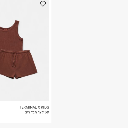
נא על גבי החבילה
רות באתר בלבד
 בלבד. לא ניתן
TERMINAL X KIDS
סט קצר מבד ריב