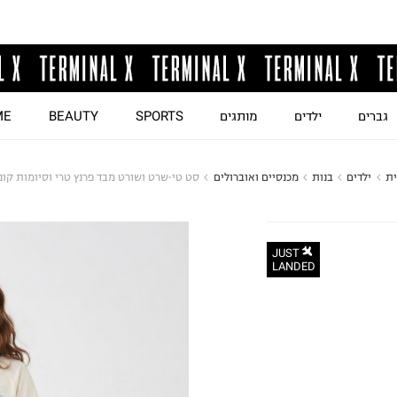
גברים
ילדים
מותגים
SPORTS
BEAUTY
ME
ית
ילדים
בנות
מכנסיים ואוברולים
סט טי-שרט ושורט מבד פרנץ טרי וסיומות קו
JUST
LANDED