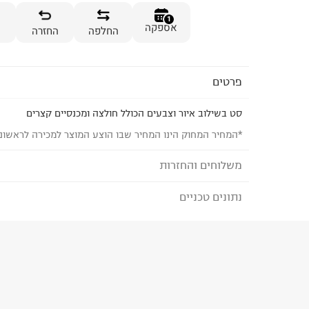
1
אספקה
החלפה
החזרה
פרטים
סט בשילוב איור וצבעים הכולל חולצה ומכנסיים קצרים
*המחיר המחוק הינו המחיר שבו הוצע המוצר למכירה לראשונ
משלוחים והחזרות
נתונים טכניים
לבחירת בשיטת המשלוח המתאימה לכם,
נא ללחוץ כאן
הזמנתם והתחרטתם?
הרכב בד/חומר
:
100% Cotton
₪) לזמן מוגבל! חינם בהזמנות מעל 500 ₪.
לפרטים נא
ארץ ייצור
:
סין
ניתן גם להחזיר את החבילה דרך דואר ישראל ללא תשל
הוראות כביסה
כאן
.