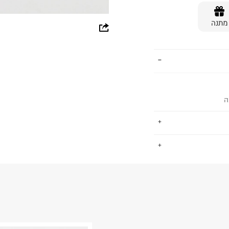
מתנה
whatsapp
facebook
pinterest
copy link
ה
.
החזרות / החלפות בקליק עם שליח עד הבית ב-14.9 ₪ (במקום ב-19.9
 ללחוץ כאן
.
ום.
למידע נא ללחוץ