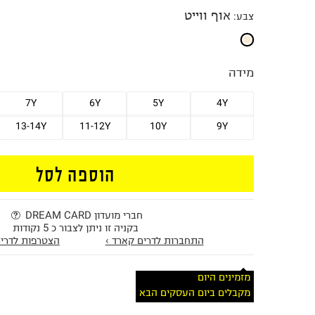
אוף ווייט
צבע
:
מידה
7Y
6Y
5Y
4Y
13-14Y
11-12Y
10Y
9Y
הוספה לסל
חברי מועדון DREAM CARD
בקניה זו ניתן לצבור כ 5 נקודות
התחברות לדרים קארד ›
הצטרפות לדרים
מזמינים היום
מקבלים ביום העסקים הבא