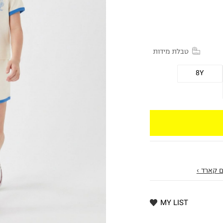
טבלת מידות
8Y
 קארד ›
MY LIST