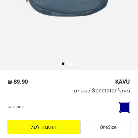
89.90 ₪
KAVU
פאוץ' Spectator / גברים
כחול כהה
הוספה לסל
OneSize