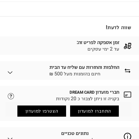
שווה לדעת!
זמן אספקה לפריט זה:
עד 2 ימי עסקים
החלפות והחזרות עם שליח עד הבית
₪ חינם בהזמנות מעל 500
חברי מועדון
DREAM CARD
לבחירת בשיטת המשלוח המתאימה לכם,
נא ללחוץ כאן.
בקניה זו ניתן לצבור כ 20 נקודות
הזמנתם והתחרטתם?
החזרות / החלפות בקליק עם שליח עד הבית ב-14.9 ₪
התחברו למועדון
הצטרפו למועדון
(במקום ב-19.9 ₪) לזמן מוגבל! חינם בהזמנות מעל 500 ₪.
לפרטים נא ללחוץ כאן
.
ניתן גם להחזיר את החבילה דרך דואר ישראל ללא תשלום.
נתונים טכניים
למידע נא ללחוץ כאן
.