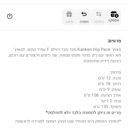
הוספה לסל
2
אספקה
החלפה
החזרה
מתנה
פרטים:
2
פאוץ' Kanken Hip Pack מבד מבד וינילון F עמיד במים. לפאוץ'
תא ראשי עם כיס פנימי ותפס מפתח, שני כיסים חיצוניים עם רוכסן,
רצועה וידית מתכווננת.
מידות:
גובה: 12 ס"מ
רוחב: 18 ס"מ
עומק: 9 ס"מ
אורך רצועה: 108 ס"מ
נפח: 2 ליטר
משקל: 135 גרם
פריט זה ניתן להחזרה בלבד ולא להחלפה*
*המחיר המחוק הינו המחיר שבו הוצע המוצר למכירה לראשונה