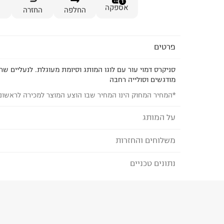
1
אספקה
החלפה
החזרה
פרטים
סניקרס דמוי עור עם לוגו המותג וסיומת מעוגלת. לנעליים שרו
מודגשים וסולייה רחבה
*המחיר המחוק הינו המחיר שבו הוצע המוצר למכירה לראשונ
על המותג
משלוחים והחזרות
JACK AND JONES
מותג דנים לגברים שהוא יותר מרק בגדים. מדובר בכל
נתונים טכניים
לבחירת בשיטת המשלוח המתאימה לכם,
נא ללחוץ כאן
בנוסף לג'ינס המושלם שלך. אנחנו כאן בשבילך, החל מפ
הזמנתם והתחרטתם?
קלאסיים ועד קולקציית ספורט אורבנית ונעליים. אבל א
מעל הכל. הוא שמאחד אותנו ומייחד אותנו.
הרכב בד/חומר
:
sh 100% Sock Mesh 100% Sole
Rubber 1
₪) לזמן מוגבל! חינם בהזמנות מעל 500 ₪.
לפרטים נא
ארץ ייצור
:
קמבודיה