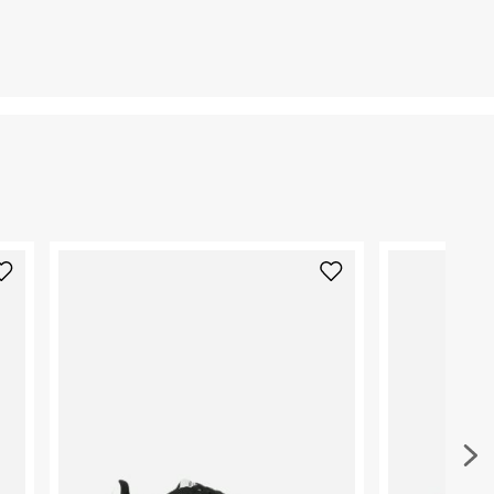
קריית שדה התעופה
ח.פ. 515722536