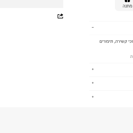
מתנה
whatsapp
facebook
pinterest
כי קשירה, תיפורים
copy link
ה
 מה שאתה צריך
.
ריטי קז'ואל
צלנו, דנים הוא
100% Lining Me
החזרות / החלפות בקליק עם שליח עד הבית ב-14.9 ₪ (במקום ב-19.9
 ללחוץ כאן
.