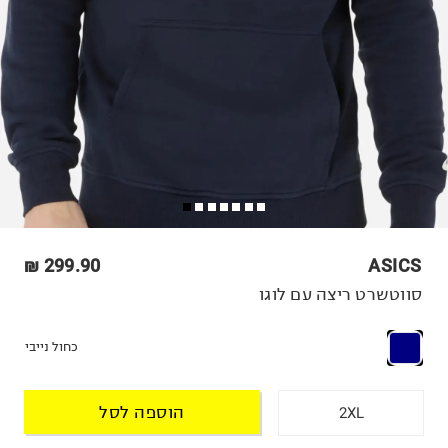
299.90 ₪
ASICS
סווטשרט ריצה עם לוגו
כחול נייבי
הוספה לסל
2XL