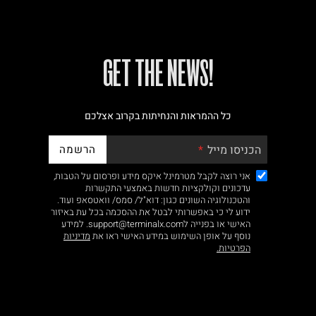
!GET THE NEWS
כל ההמראות והנחיתות בקרוב אצלכם
הרשמה
הכניסו מייל
אני רוצה לקבל מטרמינל איקס מידע ופרסום על הטבות,
עדכונים וקולקציות חדשות באמצעי התקשרות
והטכנולוגיה השונים כגון: דוא"ל/ סמס/ וואטסאפ ועוד.
ידוע לי כי באפשרותי לבטל את ההסכמה בכל עת באיזור
האישי או בפנייה לsupport@terminalx.com. למידע
נוסף על אופן השימוש במידע האישי ראו את
מדיניות
הפרטיות.