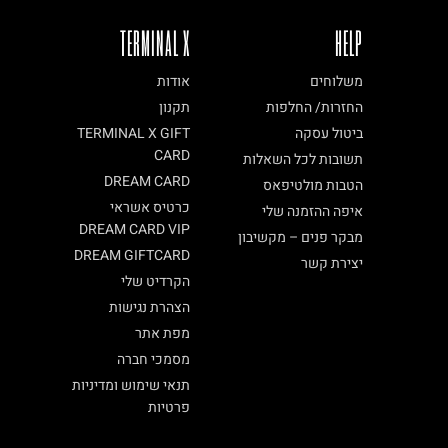
TERMINAL X
HELP
משלוחים
אודות
החזרות/ החלפות
תקנון
ביטול עסקה
TERMINAL X GIFT
CARD
תשובות לכל השאלות
DREAM CARD
הטבות מולטיפאס
כרטיס אשראי
איפה ההזמנה שלי
DREAM CARD VIP
מבקר פנים – מקשיבון
DREAM GIFTCARD
יצירת קשר
הקרדיט שלי
הצהרת נגישות
מפת אתר
מסמכי חברה
תנאי שימוש ומדיניות
פרטיות