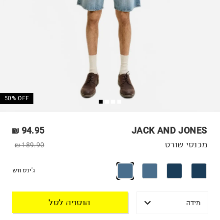
50% OFF
94.95 ₪
JACK AND JONES
מכנסי שורט
189.90 ₪
ג'ינס ווש
הוספה לסל
מידה