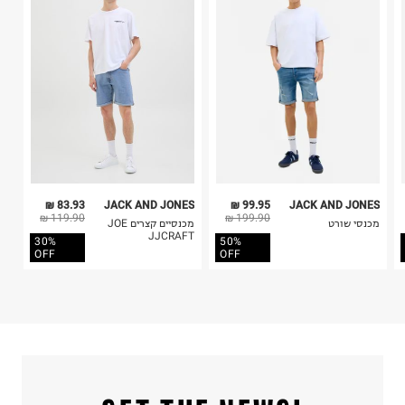
4. לא ניתן להחזיר ויטמינים ותוספי תזונה.
5. יש להחזיר את כל הפריטים עם התוויות.
כביסה עדינה במכונה עד-30°C
6. נעליים ניתן להחזיר רק בקופסתם המקורית בלבד.
לכבס צבעים כהים בנפרד
ללא חומרי הלבנה, ללא השריה
אין לשפשף במקום אחד
לייבש הפוך ובצל
אין לייבש במכונת ייבוש
אסור לגהץ
ניקוי יבש אסור
ללא סחיטה
83.93 ₪
JACK AND JONES
99.95 ₪
JACK AND JONES
היבואן
119.90 ₪
199.90 ₪
מכנסי שורט
מכנסיים קצרים JOE
טרמינל איקס אונליין בע"מ
JJCRAFT
30%
50%
בית פוקס-רח' החרמון
OFF
OFF
קריית שדה התעופה
ח.פ. 515722536