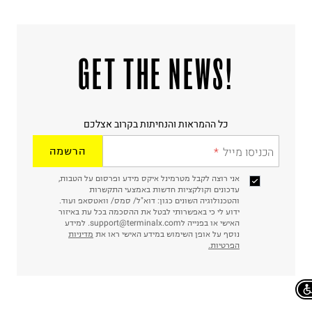
!GET THE NEWS
כל ההמראות והנחיתות בקרוב אצלכם
הכניסו מייל
הרשמה
אני רוצה לקבל מטרמינל איקס מידע ופרסום על הטבות,
עדכונים וקולקציות חדשות באמצעי התקשרות
והטכנולוגיה השונים כגון: דוא"ל/ סמס/ וואטסאפ ועוד.
ידוע לי כי באפשרותי לבטל את ההסכמה בכל עת באיזור
האישי או בפנייה לsupport@terminalx.com. למידע
נוסף על אופן השימוש במידע האישי ראו את
מדיניות
הפרטיות.