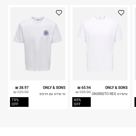
הוראות כביסה
2. לא ניתן להחזיר חולצות בי"ס מודפסות בהדפסה אישית.
3. מוצרי טיפוח ניתן להחזיר סגורים באריזתם המקורית
בלבד. לא ניתן להחזיר לקים.
4. לא ניתן להחזיר ויטמינים ותוספי תזונה.
5. יש להחזיר את כל הפריטים עם התוויות.
כביסה עדינה במכונה עד-30°C
6. נעליים ניתן להחזיר רק בקופסתם המקורית בלבד.
לכבס צבעים כהים בנפרד
ללא חומרי הלבנה, ללא השריה
אין לשפשף במקום אחד
לייבש הפוך ובצל
אין לייבש במכונת ייבוש
אסור לגהץ
ניקוי יבש אסור
ללא סחיטה
38.97 ₪
ONLY & SONS
65.94 ₪
ONLY & SONS
היבואן
129.90 ₪
109.90 ₪
טישירט ONSRISTO REG
טי שירט עם הדפס
טרמינל איקס אונליין בע"מ
70%
40%
בית פוקס-רח' החרמון
OFF
OFF
קריית שדה התעופה
ח.פ. 515722536