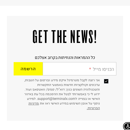
!GET THE NEWS
כל ההמראות והנחיתות בקרוב אצלכם
הכניסו מייל
הרשמה
אני רוצה לקבל מטרמינל איקס מידע ופרסום על הטבות,
עדכונים וקולקציות חדשות באמצעי התקשרות
והטכנולוגיה השונים כגון: דוא"ל/ סמס/ וואטסאפ ועוד.
ידוע לי כי באפשרותי לבטל את ההסכמה בכל עת באיזור
האישי או בפנייה לsupport@terminalx.com. למידע
נוסף על אופן השימוש במידע האישי ראו את
מדיניות
הפרטיות.