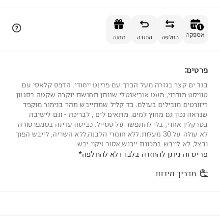
הוספה לסל
1
אספקה
החלפה
החזרה
מתנה
פרטים:
1
בגד ים קצר בגזרה מעל הברך עם פרינט ייחודי. הדפס קלאסי עם
טוויסט מודרני, מעט אוריאנטלי שנותן תחושת יוקרה שקטה בסגנון
ריזורטים מובילים בעולם. בד קליל שמתייבש מהר בגימור מוקפד
שנראה נכון גם מחוץ למים. מתאים לים , לבריכה - וגם לישיבה
בטרקלין אחרי, בלי להתפשר על סטייל. כביסה עדינה בטמפרטורה
לא עולה על 30 מעלות.ללא חומרי הלבנה,ללא השריה, לייבש הפוך
ובצל, לא לייבש במכונת ייבוש,אסור ניקוי יבש.
פריט זה ניתן להחזרה בלבד ולא להחלפה*
מדריך מידות