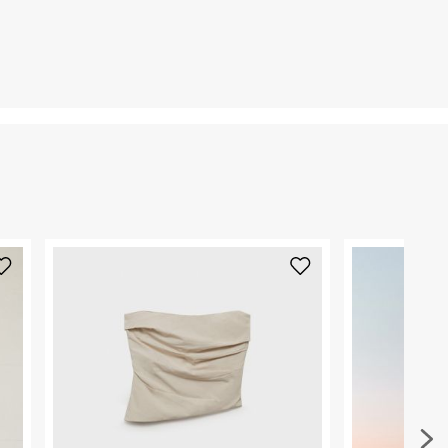
קריית שדה התעופה
ח.פ. 515722536