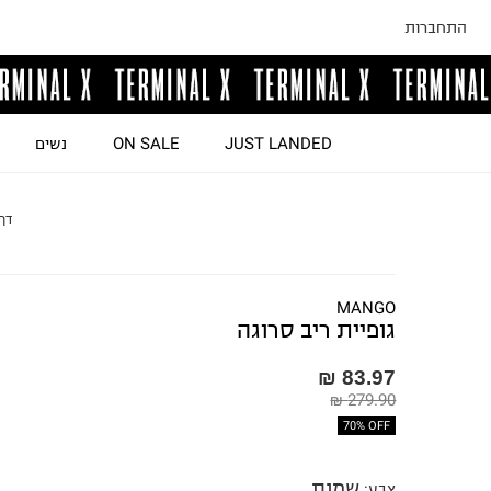
התחברות
JUST LANDED
ON SALE
נשים
דף
MANGO
גופיית ריב סרוגה
83.97 ₪
279.90 ₪
70% OFF
שמנת
צבע
: