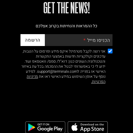
!GET THE NEWS
כל ההמראות והנחיתות בקרוב אצלכם
הרשמה
הכניסו מייל
אני רוצה לקבל מטרמינל איקס מידע ופרסום על הטבות,
עדכונים וקולקציות חדשות באמצעי התקשרות
והטכנולוגיה השונים כגון: דוא"ל/ סמס/ וואטסאפ ועוד.
ידוע לי כי באפשרותי לבטל את ההסכמה בכל עת באיזור
האישי או בפנייה לsupport@terminalx.com. למידע
נוסף על אופן השימוש במידע האישי ראו את
מדיניות
הפרטיות.