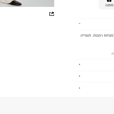
מתנה
whatsapp
facebook
pinterest
תפיות רחבות. לגופייה
copy link
ה
ימים פיקוח חברתי
.
 כ-ZDHC לאפס הפצה של כימיקלים
החזרות / החלפות בקליק עם שליח עד הבית ב-14.9 ₪ (במקום ב-19.9
 ללחוץ כאן
.