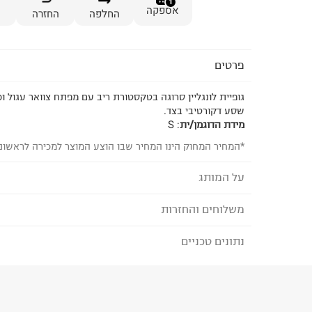
1
אספקה
החלפה
החזרה
פרטים
גופיית לונגליין סרוגה בטקסטורת ריב עם מפתח צוואר עגול וכ
שסע דקורטיבי בצד.
מידת הדוגמן/ית
:
S
*המחיר המחוק הינו המחיר שבו הוצע המוצר למכירה לראשונ
על המותג
משלוחים והחזרות
MANGO - מנגו
פריטי הלבוש של
MANGO מיוצרים במפעלים המקי
נתונים טכניים
לבחירת בשיטת המשלוח המתאימה לכם,
נא ללחוץ כאן
ובקרה על בטיחות הפריטים.
הזמנתם והתחרטתם?
המותג מחויב ליוזמות גלובליות
הרכב בד/חומר
:
78% כותנה, 22% פוליאמיד.
מסוכנים ולהתחייבות
PETA להפסקת שימוש בצמר מוהר.
₪) לזמן מוגבל! חינם בהזמנות מעל 500 ₪.
לפרטים נא
ארץ ייצור
:
טורקיה