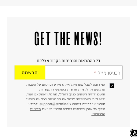
!GET THE NEWS
כל ההמראות והנחיתות בקרוב אצלכם
הכניסו מייל
הרשמה
אני רוצה לקבל מטרמינל איקס מידע ופרסום על הטבות,
עדכונים וקולקציות חדשות באמצעי התקשרות
והטכנולוגיה השונים כגון: דוא"ל/ סמס/ וואטסאפ ועוד.
ידוע לי כי באפשרותי לבטל את ההסכמה בכל עת באיזור
האישי או בפנייה לsupport@terminalx.com. למידע
נוסף על אופן השימוש במידע האישי ראו את
מדיניות
הפרטיות.