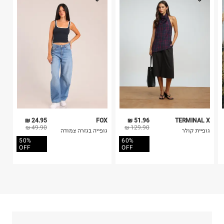
בלבד. לא ניתן להחזיר לקים.
4. לא ניתן להחזיר ויטמינים ותוספי תזונה.
5. יש להחזיר את כל הפריטים עם התוויות.
כביסה עדינה במכונה עד-30°C
6. נעליים ניתן להחזיר רק בקופסתם המקורית בלבד.
לכבס צבעים כהים בנפרד
ללא חומרי הלבנה, ללא השריה
אין לשפשף במקום אחד
לייבש הפוך ובצל
אין לייבש במכונת ייבוש
אסור לגהץ
ניקוי יבש אסור
ללא סחיטה
24.95 ₪
FOX
51.96 ₪
TERMINAL X
היבואן
49.90 ₪
129.90 ₪
גופיית קולר
גופייה בגזרה צמודה
טרמינל איקס אונליין בע"מ
50%
60%
בית פוקס-רח' החרמון
OFF
OFF
קריית שדה התעופה
ח.פ. 515722536