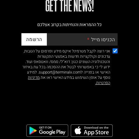
!GET THE NEWS
כל ההמראות והנחיתות בקרוב אצלכם
הרשמה
הכניסו מייל
אני רוצה לקבל מטרמינל איקס מידע ופרסום על הטבות,
עדכונים וקולקציות חדשות באמצעי התקשרות
והטכנולוגיה השונים כגון: דוא"ל/ סמס/ וואטסאפ ועוד.
ידוע לי כי באפשרותי לבטל את ההסכמה בכל עת באיזור
האישי או בפנייה לsupport@terminalx.com. למידע
נוסף על אופן השימוש במידע האישי ראו את
מדיניות
הפרטיות.