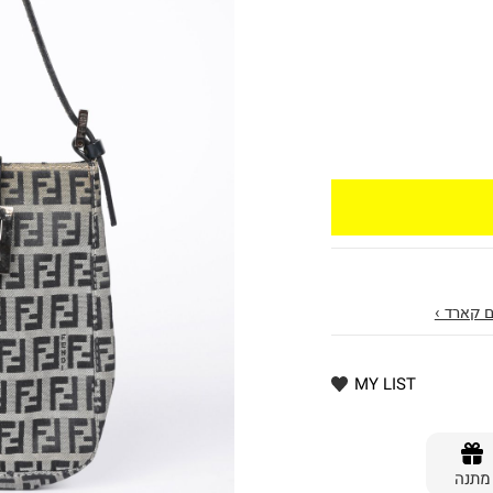
 קארד ›
MY LIST
מתנה