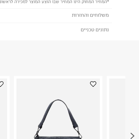
*המחיר המחוק הינו המחיר שבו הוצע המוצר למכירה לראשונ
משלוחים והחזרות
נתונים טכניים
לבחירת בשיטת המשלוח המתאימה לכם,
נא ללחוץ כאן
הזמנתם והתחרטתם?
הרכב בד/חומר
:
Canvas
₪) לזמן מוגבל! חינם בהזמנות מעל 500 ₪.
לפרטים נא
ארץ ייצור
:
סין
ניתן גם להחזיר את החבילה דרך דואר ישראל ללא תשל
אין הוראות מיוחדות
כאן
.
היבואן
לפני החזרת החבילה, חשוב להדביק את מדבקת הגוביי
טרמינל איקס אונליין בע"מ
במקום בו הודבקה הכתובת שלכם.
בית פוקס-רח' החרמון
קריית שדה התעופה
פריטים שבירים יש להחזיר עם שליח דרך ממשק ההחז
ח.פ. 515722536
בהתאם לתנאי השימוש.
חשוב לשים לב:
1. לא ניתן להחזיר פריטים שבירים דרך הדואר.