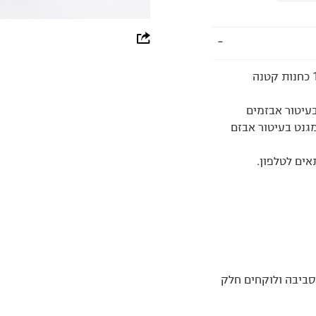
whatsapp
facebook
תיק יד שנייה מבית האופנה Fendi שהחל בשנת 1925 כחנות קטנה
pinterest
בעיטור אבזמים
copy link
גנט בעיטור אבזם
ים לטלפון.
סביבה ולוקחים חלק