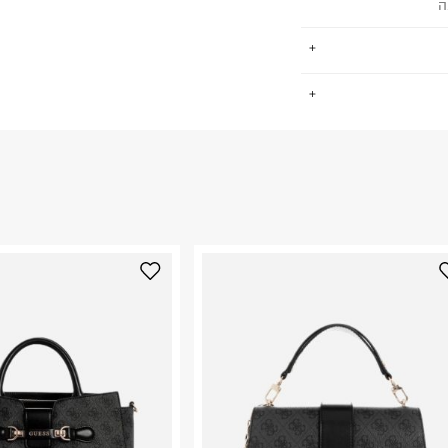
ה
.
החזרות / החלפות בקליק עם שליח עד הבית ב-14.9 ₪ (במקום ב-19.9
 ללחוץ כאן
.
ום.
למידע נא ללחוץ
נא על גבי החבילה
רות באתר בלבד