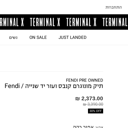
התחברות
JUST LANDED
ON SALE
נשים
FENDI PRE OWNED
תיק מונוגרם קנבס ועור יד שנייה / Fendi
2,373.00 ₪
3,390.00 ₪
30% OFF
אפור כהה
צבע
: