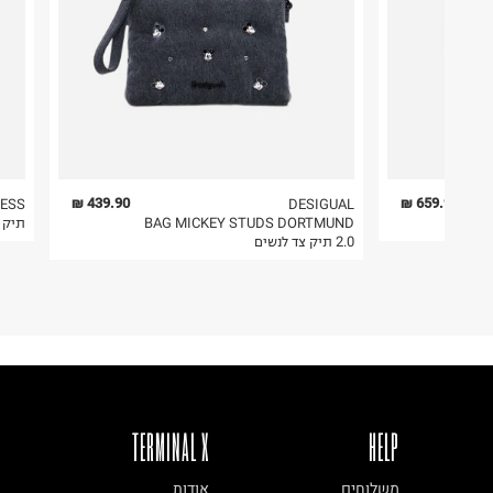
2. לא ניתן להחזיר חולצות בי"ס מודפסות בהדפסה אישית.
3. מוצרי טיפוח ניתן להחזיר סגורים באריזתם המקורית
להחזיר לקים.
4. לא ניתן להחזיר ויטמינים ותוספי תזונה.
5. יש להחזיר את כל הפריטים עם התוויות.
6. נעליים ניתן להחזיר רק בקופסתם המקורית בלבד.
439.90 ₪
659.90 ₪
ESS
DESIGUAL
BAG MICKEY STUDS DORTMUND
תיק צד olana
2.0 תיק צד לנשים
TERMINAL X
HELP
משלוחים
אודות