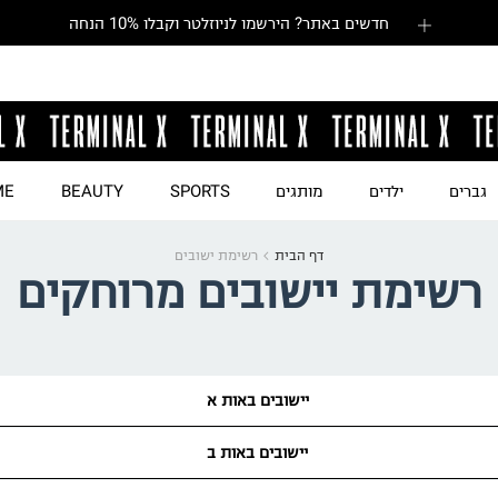
חדשים באתר? הירשמו לניוזלטר וקבלו 10% הנחה
גברים
ילדים
מותגים
SPORTS
BEAUTY
ME
דף הבית
רשימת ישובים
רשימת יישובים מרוחקים
יישובים באות א
יישובים באות ב
אבו
אבו
אבו
'וש
אבו גוש
אבו סנאן
סריחאן