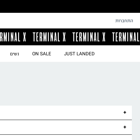
התחברות
JUST LANDED
ON SALE
נשים
אבו ג'ווייעד
אבו
אבו ג