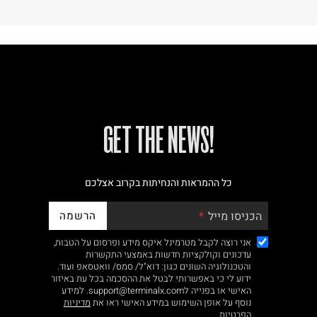
!GET THE NEWS
כל ההמראות והנחיתות בקרוב אצלכם
הרשמה
הכניסו מייל
אני רוצה לקבל מטרמינל איקס מידע ופרסום על הטבות,
עדכונים וקולקציות חדשות באמצעי התקשרות
והטכנולוגיה השונים כגון: דוא"ל/ סמס/ וואטסאפ ועוד.
ידוע לי כי באפשרותי לבטל את ההסכמה בכל עת באיזור
האישי או בפנייה לsupport@terminalx.com. למידע
נוסף על אופן השימוש במידע האישי ראו את
מדיניות
הפרטיות.