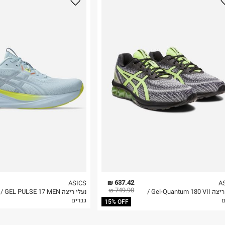
ים המתאימים
נא על גבי החבילה
ל מחקר ופיתוח
רות באתר בלבד
 בלבד. לא ניתן
637.42 ₪
ASICS
A
749.90 ₪
נעלי ריצה Gel-Quantum 180 VII /
נעלי ריצה GEL PULSE 17 MEN /
ם
גברים
15% OFF