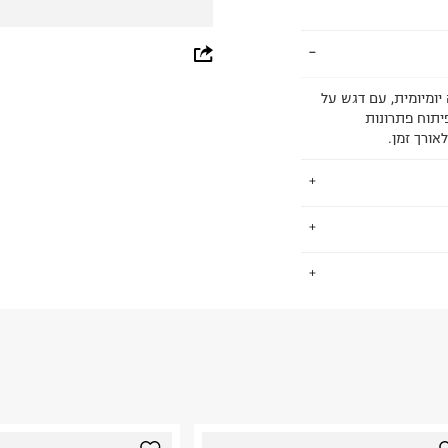
whatsapp
facebook
 יומיומית, עם דגש על
פיתוח פתרונות
pinterest
אורך זמן.
copy link
י. החברה שהחלה
.
נולוגיות מתקדמות
יות של אסיקס
מוד מעמיק של גוף
החזרות / החלפות בקליק עם שליח עד הבית ב-14.9 ₪ (במקום ב-19.9
יצור מתקדם של
 ללחוץ כאן
.
ם וחובבים,
ום.
למידע נא ללחוץ
בוהה של הישגים
אומי מייצר נעלי