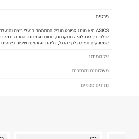
פרטים
ASICS היא מותג ספורט מוביל המתמחה בנעלי ריצה והנעלה
שילוב בין טכנולוגיה מתקדמת, נוחות ועמידות. המותג ידוע ב
שמספקים תמיכה לכף הרגל, בלימת זעזועים ושיפור ביצועים ל
על המותג
משלוחים והחזרות
ASICS - אסיקס
Asics הינה חברת נעלי ספורט וביגוד ספורט מקצוע
נתונים טכניים
לבחירת בשיטת המשלוח המתאימה לכם,
נא ללחוץ כאן
דרכה ביפן מייצרת מזה שנים מוצרי איכות מבוססי טכ
הזמנתם והתחרטתם?
תוך חשיבה מתמדת על הצורך של לקוחותיה. המקצוע
מתחילה במרכז המחקר הייחודי שלה ביפן, העוסק בלי
הרכב בד/חומר
:
50% Syn 50% Rubber
האדם ובמחקר וניתוח של חומרים שונים המשמשים לי
₪) לזמן מוגבל! חינם בהזמנות מעל 500 ₪.
לפרטים נא
ארץ ייצור
:
וייטנאם
מוצרי ספורט לגברים, נשים וילדים. ספורטאים מקצועיי
ניתן גם להחזיר את החבילה דרך דואר ישראל ללא תשל
אין הוראות מיוחדות
מצליחים עובדתית לשפר את ביצועיהם ולהגיע לרמה ג
כאן
.
בזכות נוחות ואיכות בלתי מתפשרת. כיום, המותג הבינל
היבואן