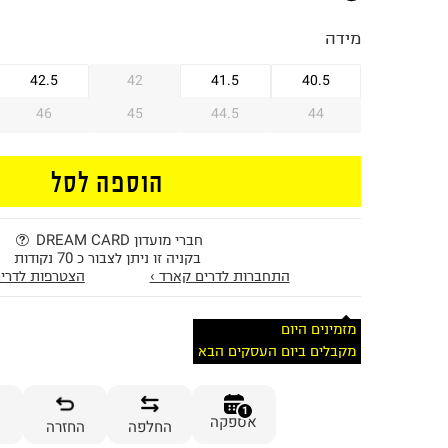
מידה
42.5
42
41.5
40.5
46
45
44.5
44
הוספה לסל
חברי מועדון DREAM CARD
בקניה זו ניתן לצבור כ 70 נקודות
התחברות לדרים קארד ›
הצטרפות לדרים
מזמינים היום
מקבלים ביום העסקים הבא
1
אספקה
החלפה
החזרה