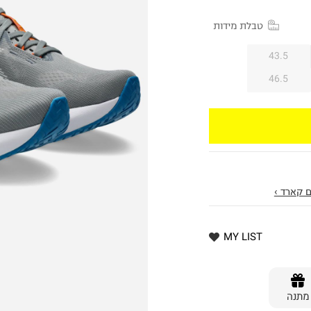
טבלת מידות
43.5
46.5
 קארד ›
MY LIST
מתנה