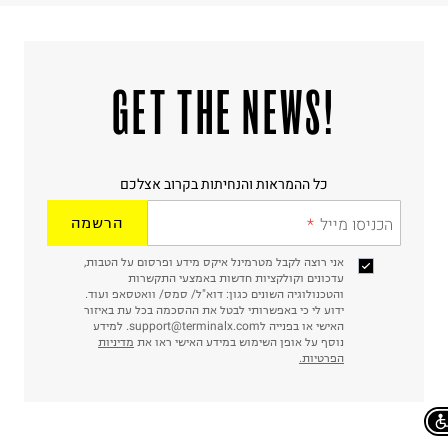
!GET THE NEWS
כל ההמראות והנחיתות בקרוב אצלכם
הכניסו מייל
הרשמה
אני רוצה לקבל מטרמינל איקס מידע ופרסום על הטבות,
עדכונים וקולקציות חדשות באמצעי התקשרות
והטכנולוגיה השונים כגון: דוא"ל/ סמס/ וואטסאפ ועוד.
ידוע לי כי באפשרותי לבטל את ההסכמה בכל עת באיזור
האישי או בפנייה לsupport@terminalx.com. למידע
נוסף על אופן השימוש במידע האישי ראו את
מדיניות
הפרטיות.