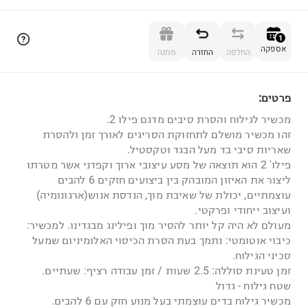
הוספה לסל
1
אספקה
החלפה
החזרה
מתנה
פרטים:
1
מכשיר לגילוח והסרת סיבים מדגם פילו 2.
זהו מכשיר מושלם לתחזוקת הסריגים לאורך זמן ולהסרת
שאריות סיבי בד מעל הבגד וטקסטיל.
פילו' 2 הוא תוצאה של מסע עיצובי ארוך וקפדני אשר מטרתו
ליצור את האיזון המובהק בין ביצועים חזקים 6 להבים
עוצמתיים, יכולת של שאיבת מוך, הנדסת אנוש(ארגונומיה)
ועיצוב ייחודי ופרקטי.
מעולם לא היה קל יותר להסיר מוך ופילינג מבגדינו. למכשיר:
כיבוי אוטומטי: נתמך בעת הסרת הכיסוי האלומיניום שמעל
סכיני הגילוח.
זמן טעינת סוללה: 2.5 שעות / זמן עבודה רציף: שעתיים.
שטח גילוח - גדול
מכשיר גילוח בדים עוצמתי בעל מנוע חזק עם 6 להבים.