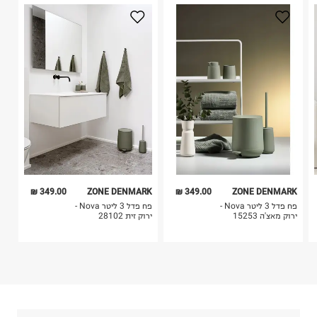
2. לא ניתן להחזיר חולצות בי"ס מודפסות בהדפסה אישית.
יו-אר פרדיס
3. מוצרי טיפוח ניתן להחזיר סגורים באריזתם המקורית
קרית שאול 2, תל אביב.
בלבד. לא ניתן להחזיר לקים.
ח.פ. 516028065
4. לא ניתן להחזיר ויטמינים ותוספי תזונה.
5. יש להחזיר את כל הפריטים עם התוויות.
6. נעליים ניתן להחזיר רק בקופסתם המקורית בלבד.
349.00 ₪
ZONE DENMARK
349.00 ₪
ZONE DENMARK
פח פדל 3 ליטר Nova -
פח פדל 3 ליטר Nova -
ירוק מאצ'ה 15253
ירוק זית 28102