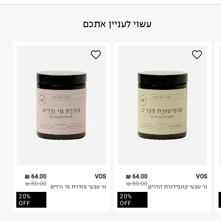
פריטים שבירים יש להחזיר עם שליח דרך ממשק ההחזרות
באתר בלבד בהתאם לתנאי השימוש.
הרכב בד/חומר
:
100% כותנה
עשוי לעניין אתכם
חשוב לשים לב:
ארץ ייצור
:
סין
1. לא ניתן להחזיר פריטים שבירים דרך הדואר.
היבואן
2. לא ניתן להחזיר חולצות בי"ס מודפסות בהדפסה אישית.
ווס קוסמטיקה טבעית בעמ
3. מוצרי טיפוח ניתן להחזיר סגורים באריזתם המקורית
דרך השרון 113, בית יצחק.
בלבד. לא ניתן להחזיר לקים.
ח.פ. 516745528
4. לא ניתן להחזיר ויטמינים ותוספי תזונה.
5. יש להחזיר את כל הפריטים עם התוויות.
6. נעליים ניתן להחזיר רק בקופסתם המקורית בלבד.
64.00 ₪
VOS
64.00 ₪
VOS
80.00 ₪
80.00 ₪
נר טבעי קונפידורת הדרים
נר טבעי פודרת מי ורדים
20%
20%
OFF
OFF