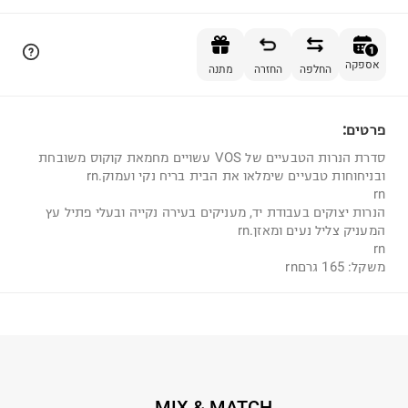
הוספה לסל
1
אספקה
החלפה
החזרה
מתנה
פרטים:
1
סדרת הנרות הטבעיים של VOS עשויים מחמאת קוקוס משובחת
ובניחוחות טבעיים שימלאו את הבית בריח נקי ועמוק.rn
rn
הנרות יצוקים בעבודת יד, מעניקים בעירה נקייה ובעלי פתיל עץ
המעניק צליל נעים ומאזן.rn
rn
משקל: 165 גרםrn
MIX & MATCH