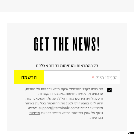
!GET THE NEWS
כל ההמראות והנחיתות בקרוב אצלכם
הכניסו מייל
הרשמה
אני רוצה לקבל מטרמינל איקס מידע ופרסום על הטבות,
עדכונים וקולקציות חדשות באמצעי התקשרות
והטכנולוגיה השונים כגון: דוא"ל/ סמס/ וואטסאפ ועוד.
ידוע לי כי באפשרותי לבטל את ההסכמה בכל עת באיזור
האישי או בפנייה לsupport@terminalx.com. למידע
נוסף על אופן השימוש במידע האישי ראו את
מדיניות
הפרטיות.