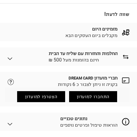
שווה לדעת!
מזמינים היום
מקבלים ביום העסקים הבא
החלפות והחזרות עם שליח עד הבית
₪ חינם בהזמנות מעל 500
חברי מועדון
DREAM CARD
לבחירת בשיטת המשלוח המתאימה לכם,
נא ללחוץ כאן.
בקניה זו ניתן לצבור כ 6 נקודות
הזמנתם והתחרטתם?
החזרות / החלפות בקליק עם שליח עד הבית ב-14.9 ₪
התחברו למועדון
הצטרפו למועדון
(במקום ב-19.9 ₪) לזמן מוגבל! חינם בהזמנות מעל 500 ₪.
לפרטים נא ללחוץ כאן
.
ניתן גם להחזיר את החבילה דרך דואר ישראל ללא תשלום.
נתונים טכניים
למידע נא ללחוץ כאן
.
הוראות טיפול ופרטים נוספים
לפני החזרת החבילה, חשוב להדביק את מדבקת הגוביינא על
גבי החבילה במקום בו הודבקה הכתובת שלכם.