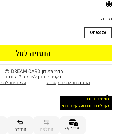
מידה
OneSize
הוספה לסל
חברי מועדון DREAM CARD
בקניה זו ניתן לצבור כ 2 נקודות
התחברות לדרים קארד ›
הצטרפות לדרים
מזמינים היום
מקבלים ביום העסקים הבא
1
אספקה
החלפה
החזרה