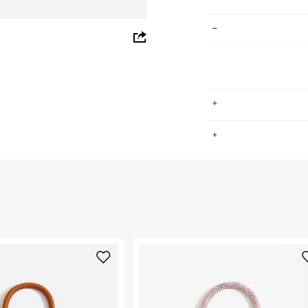
whatsapp
facebook
pinterest
copy link
.
החזרות / החלפות בקליק עם שליח עד הבית ב-14.9 ₪ (במקום ב-19.9
 ללחוץ כאן
.
ום.
למידע נא ללחוץ
נא על גבי החבילה
רות באתר בלבד