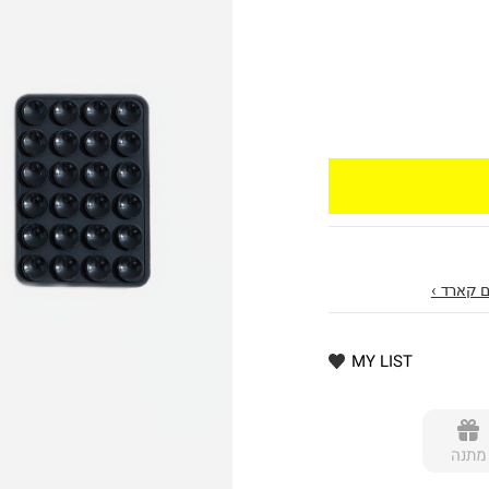
 קארד ›
MY LIST
מתנה