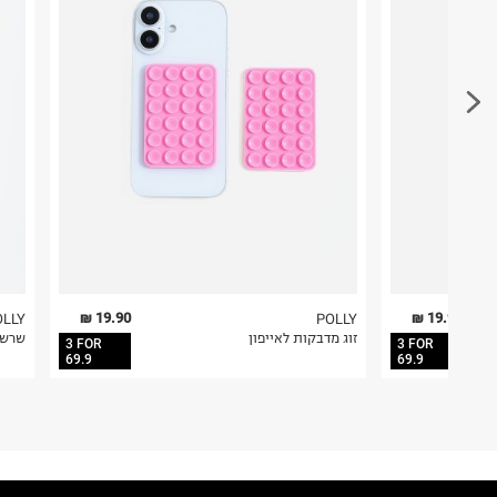
ח.פ. 515722536
בהתאם לתנאי השימוש.
חשוב לשים לב:
1. לא ניתן להחזיר פריטים שבירים דרך הדואר.
2. לא ניתן להחזיר חולצות בי"ס מודפסות בהדפסה אישית.
3. מוצרי טיפוח ניתן להחזיר סגורים באריזתם המקורית
להחזיר לקים.
4. לא ניתן להחזיר ויטמינים ותוספי תזונה.
5. יש להחזיר את כל הפריטים עם התוויות.
6. נעליים ניתן להחזיר רק בקופסתם המקורית בלבד.
19.90 ₪
19.90 ₪
OLLY
POLLY
זוג מדבקות לאייפון
שרשר
3 FOR
3 FOR
69.9
69.9