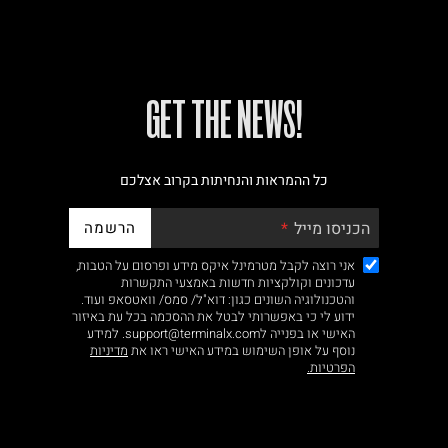
!GET THE NEWS
כל ההמראות והנחיתות בקרוב אצלכם
הרשמה
הכניסו מייל
אני רוצה לקבל מטרמינל איקס מידע ופרסום על הטבות,
עדכונים וקולקציות חדשות באמצעי התקשרות
והטכנולוגיה השונים כגון: דוא"ל/ סמס/ וואטסאפ ועוד.
ידוע לי כי באפשרותי לבטל את ההסכמה בכל עת באיזור
האישי או בפנייה לsupport@terminalx.com. למידע
נוסף על אופן השימוש במידע האישי ראו את
מדיניות
הפרטיות.