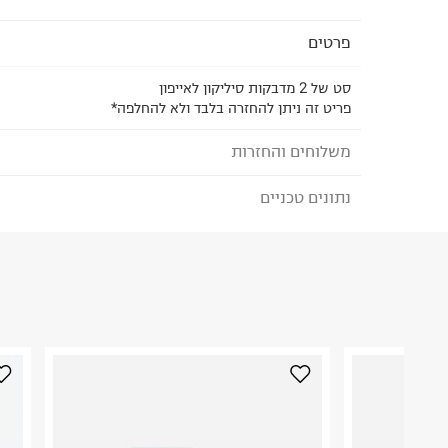
פרטים
סט של 2 מדבקות סיליקון לאייפון
פריט זה ניתן להחזרה בלבד ולא להחלפה*
משלוחים והחזרות
נתונים טכניים
לבחירת בשיטת המשלוח המתאימה לכם,
נא ללחוץ כאן
הזמנתם והתחרטתם?
הרכב בד/חומר
:
סינטטי
₪) לזמן מוגבל! חינם בהזמנות מעל 500 ₪.
לפרטים נא
ארץ ייצור
:
סין
ניתן גם להחזיר את החבילה דרך דואר ישראל ללא תשל
אין הוראות מיוחדות
כאן
.
היבואן
לפני החזרת החבילה, חשוב להדביק את מדבקת הגוביי
טרמינל איקס אונליין בע"מ
במקום בו הודבקה הכתובת שלכם.
בית פוקס-רח' החרמון
קריית שדה התעופה
פריטים שבירים יש להחזיר עם שליח דרך ממשק ההחז