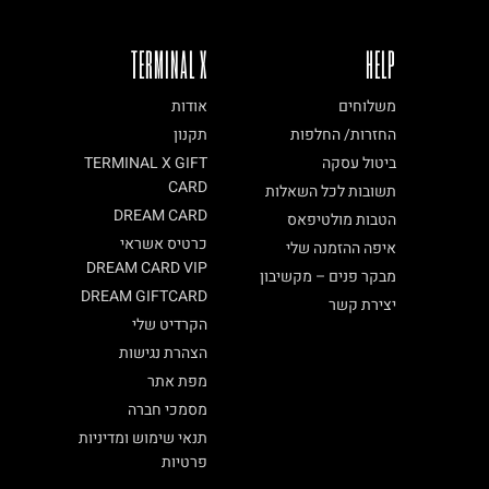
TERMINAL X
HELP
משלוחים
אודות
החזרות/ החלפות
תקנון
ביטול עסקה
TERMINAL X GIFT
CARD
תשובות לכל השאלות
DREAM CARD
הטבות מולטיפאס
כרטיס אשראי
איפה ההזמנה שלי
DREAM CARD VIP
מבקר פנים – מקשיבון
DREAM GIFTCARD
יצירת קשר
הקרדיט שלי
הצהרת נגישות
מפת אתר
מסמכי חברה
תנאי שימוש ומדיניות
פרטיות