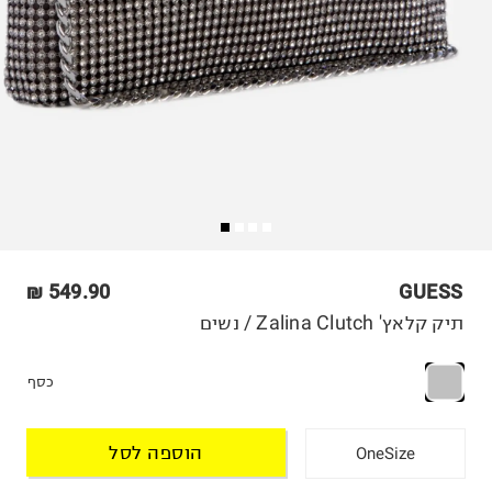
549.90 ₪
GUESS
תיק קלאץ' Zalina Clutch / נשים
כסף
הוספה לסל
OneSize