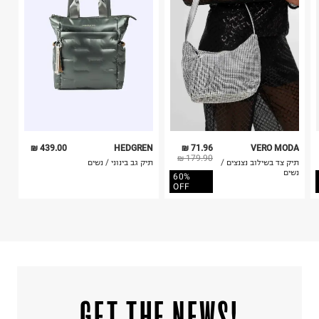
4. לא ניתן להחזיר ויטמינים ותוספי תזונה.
ח.פ. 515796605
5. יש להחזיר את כל הפריטים עם התוויות.
6. נעליים ניתן להחזיר רק בקופסתם המקורית בלבד.
439.00 ₪
HEDGREN
71.96 ₪
VERO MODA
179.90 ₪
תיק צד בשילוב נצנצים /
תיק גב בינוני / נשים
נשים
60%
OFF
!GET THE NEWS