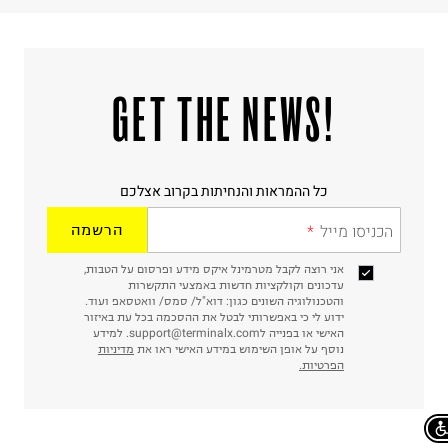
!GET THE NEWS
כל ההמראות והנחיתות בקרוב אצלכם
הכניסו מייל
הרשמה
אני רוצה לקבל מטרמינל איקס מידע ופרסום על הטבות,
עדכונים וקולקציות חדשות באמצעי התקשרות
והטכנולוגיה השונים כגון: דוא"ל/ סמס/ וואטסאפ ועוד.
ידוע לי כי באפשרותי לבטל את ההסכמה בכל עת באיזור
האישי או בפנייה לsupport@terminalx.com. למידע
נוסף על אופן השימוש במידע האישי ראו את
מדיניות
הפרטיות.