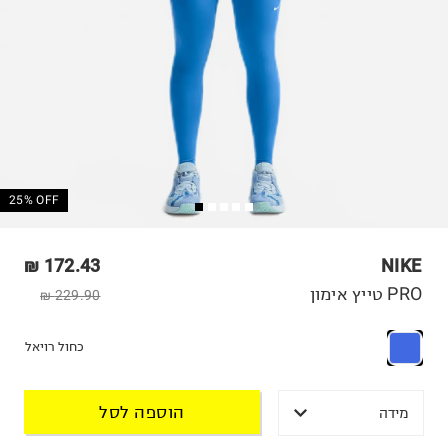
25% OFF
172.43 ₪
NIKE
PRO טייץ אימון
229.90 ₪
כחול רויאל
הוספה לסל
מידה