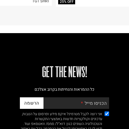
TGT SHRT
25% OFF
!GET THE NEWS
כל ההמראות והנחיתות בקרוב אצלכם
הרשמה
הכניסו מייל
אני רוצה לקבל מטרמינל איקס מידע ופרסום על הטבות,
עדכונים וקולקציות חדשות באמצעי התקשרות
והטכנולוגיה השונים כגון: דוא"ל/ סמס/ וואטסאפ ועוד.
ידוע לי כי באפשרותי לבטל את ההסכמה בכל עת באיזור