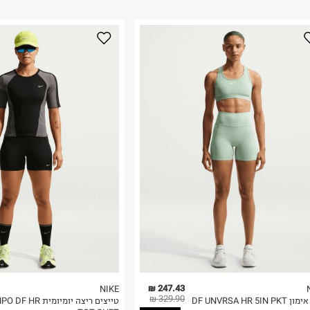
ום.
למידע נא ללחוץ
נא על גבי החבילה
רות באתר בלבד
 בלבד. לא ניתן
247.43 ₪
NIKE
329.90 ₪
DF UNVRSA HR 5IN P
טייצים ריצה יומיומית HR