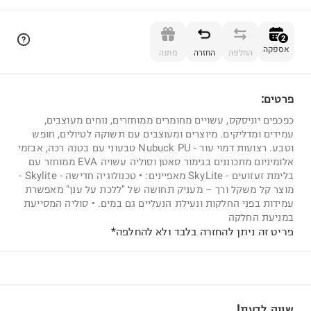
הוספה לסל
2
אספקה
החלפה
החזרה
מתנה
פרטים:
2
כפכפים יוניסקס, עשויים מחומרים ממוחזרים, נוחים מעוצבים,
עמידים ומדליקים. מיוצרים ומעוצבים עם תשוקה לטיולים, חופש
וטבע. רצועות דמוי עור - Nubuck PU טבעוני עם בטנה רכה, אבזמי
אלומיניום מתכוננים בגימור סאטן וסוליה עשויה EVA ממוחזר עם
בלימת זעזועים - SkyLite מאפיינים: • טכנולוגיה חדישה - Skylite -
מוצר קל משקל ורך – מעניק תחושה של "ללכת על ענן" מאפשרת
עמידות בפני החלקות ונעילת הנעליים גם במים. • סוליה המסייעת
במניעת החלקה
פריט זה ניתן להחזרה בלבד ולא להחלפה*
שווה לדעת!