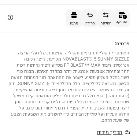
הוספה לסל
1
אספקה
החלפה
החזרה
מתנה
פרטים:
1
גיאומטריית סוליית הביניים והסוליה החיצונית של נעלי הריצה
NOVABLAST® 5 SUNNY SIZZLE מסייעת לייצר רכיבה
אנרגטית. ריפוד FF BLAST™ MAX מסייע ליצור נחיתות רכות
יותר ופתיחת אצבעות אנרגטית יותר במהלך האימון. מבנה כנף
לשון בחלק העליון מסייע לשפר את ההתאמה תוך הפחתת תנועת
הלשון. השראה לקולקציה: חלק מקולקציית SUNNY SIZZLE, תיק
זה נוצר בהשראת הצבעים שתראו בזמן ריצה בזריחה או שקיעה
(שעת הזהב). הוא כולל גם רשת חלק עליון מותאמת קלת משקל
שתוכננה במיוחד לשמירה על כפות הרגליים קרירות ונוחות בזמן
ריצה בעונות האביב והקיץ. ספריי הדרגתי ייחודי מופיע גם על
החלק העליון ועל סוליית הביניים כדי להשלים את השפעות הצבע
של שעת הזהב.
מדריך מידות