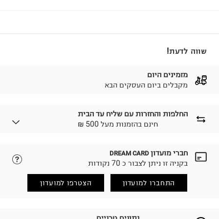
שווה לדעת!
מזמינים היום
מקבלים ביום העסקים הבא
החלפות והחזרות עם שליח עד הבית
₪ חינם בהזמנות מעל 500
חברי מועדון
DREAM CARD
לבחירת בשיטת המשלוח המתאימה לכם,
נא ללחוץ כאן.
בקניה זו ניתן לצבור כ 70 נקודות
הזמנתם והתחרטתם?
החזרות / החלפות בקליק עם שליח עד הבית ב-14.9 ₪
התחברו למועדון
הצטרפו למועדון
(במקום ב-19.9 ₪) לזמן מוגבל! חינם בהזמנות מעל 500 ₪.
לפרטים נא ללחוץ כאן
.
ניתן גם להחזיר את החבילה דרך דואר ישראל ללא תשלום.
נתונים טכניים
למידע נא ללחוץ כאן
.