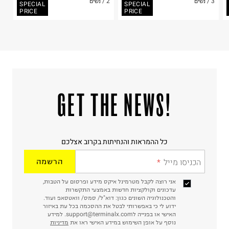
3 / נשים
2 / נשים
SPECIAL
SPECIAL
PRICE
PRICE
!GET THE NEWS
כל ההמראות והנחיתות בקרוב אצלכם
הכניסו מייל
הרשמה
אני רוצה לקבל מטרמינל איקס מידע ופרסום על הטבות,
עדכונים וקולקציות חדשות באמצעי התקשרות
והטכנולוגיה השונים כגון: דוא"ל/ סמס/ וואטסאפ ועוד.
ידוע לי כי באפשרותי לבטל את ההסכמה בכל עת באיזור
האישי או בפנייה לsupport@terminalx.com. למידע
נוסף על אופן השימוש במידע האישי ראו את
מדיניות