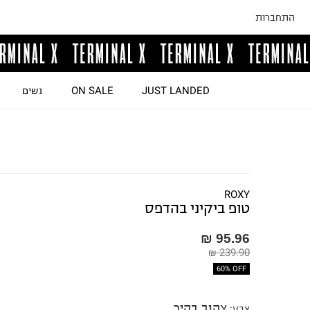
התחברות
JUST LANDED
ON SALE
נשים
ROXY
טופ ביקיני בהדפס
95.96 ₪
239.90 ₪
60% OFF
צהוב בהיר
צבע
: