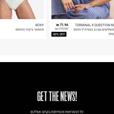
71.94 ₪
ROXY
TERMINAL X QUESTION 
119.90 ₪
טופ משולשים עם גב בצורת V הדפס
תחתוני ביקיני בהדפס
ות
40% OFF
!GET THE NEWS
כל ההמראות והנחיתות בקרוב אצלכם